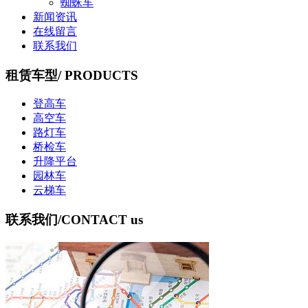
蜘蛛车
新闻资讯
在线留言
联系我们
租赁车型
/ PRODUCTS
登高车
高空车
路灯车
桥检车
升降平台
园林车
云梯车
联系我们
/CONTACT us