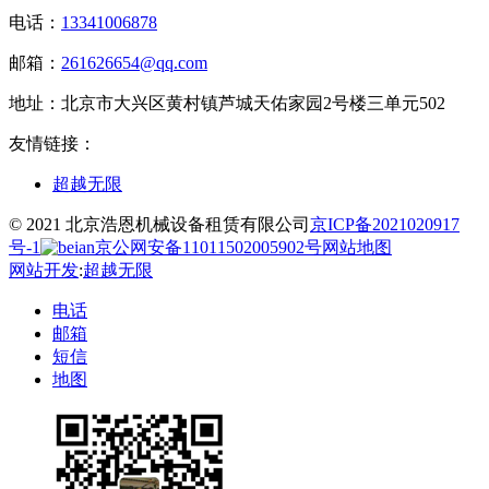
电话：
13341006878
邮箱：
261626654@qq.com
地址：
北京市大兴区黄村镇芦城天佑家园2号楼三单元502
友情链接：
超越无限
© 2021 北京浩恩机械设备租赁有限公司
京ICP备2021020917
号-1
京公网安备11011502005902号
网站地图
网站开发
:
超越无限
电话
邮箱
短信
地图