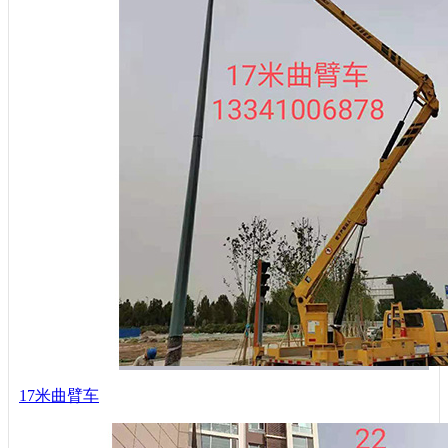
17米曲臂车