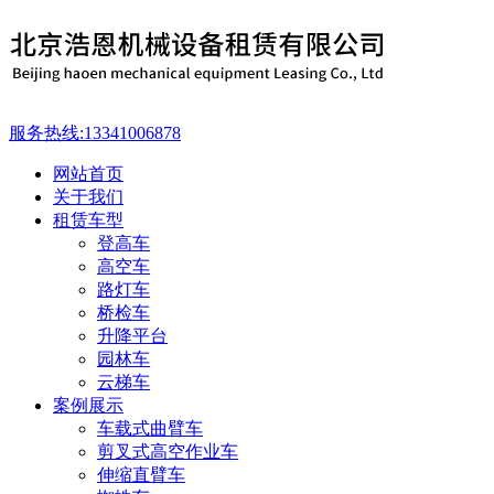
服务热线:
13341006878
网站首页
关于我们
租赁车型
登高车
高空车
路灯车
桥检车
升降平台
园林车
云梯车
案例展示
车载式曲臂车
剪叉式高空作业车
伸缩直臂车