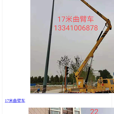
17米曲臂车