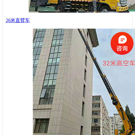
26米直臂车