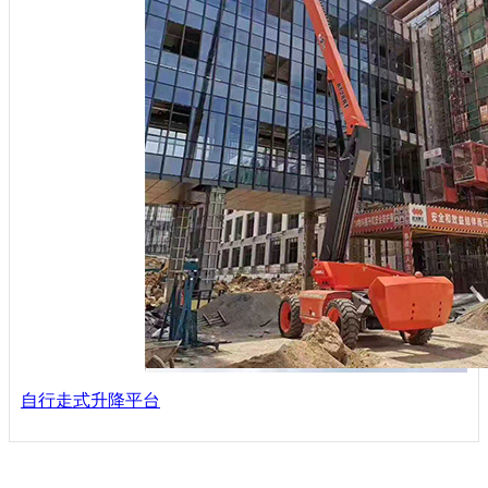
自行走式升降平台